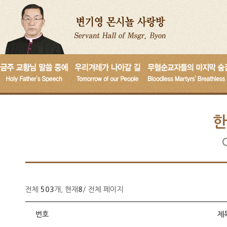
한
전체
503
개, 현재
8
/ 전체
페이지
번호
제