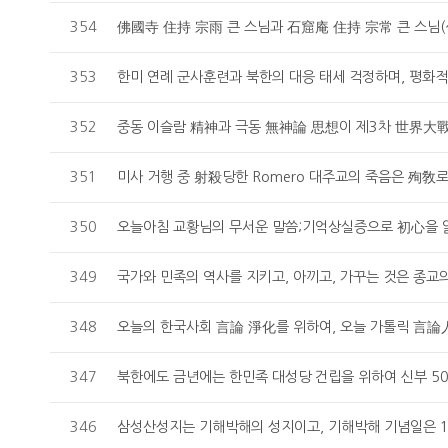
354
353
한미 연례 군사훈련과 북한의 대응 태세 걱정하며, 평화적 
352
중동 이슬람 精神과 극동 無神論 思想이 제3차 世界大戰을
351
미사 거행 중 射殺당한 Romero 대주교의 죽음은 殉敎로
350
오늘아침 교황님의 무서운 말씀;기억상실증으로 初心을 잃
349
국가와 민족의 역사를 지키고, 아끼고, 가꾸는 것은 종교
348
오늘의 한국사회 言論 淨化를 위하여, 오늘 가톨릭 言論
347
북한에도 금년에는 한민족 대성당 건립을 위하여 신부 50
346
삼성산성지는 기해박해의 성지이고, 기해박해 기념일은 1