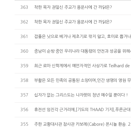
363
착한 목자 권일신 주교가 용문사에 간 까닭은?
362
착한 목자 권일신 주교가 용문사에 간 까닭은?
361
잡풀은 낫으로 베거나 제초기로 깎지 말고, 호미로 뽑거나 
360
중남미 순방 중인 우리나라 대통령의 안전과 성공을 위해서
359
최근 로마 신학계에서 예언자적인 사상가로 Teilhard de 
358
부활은 모든 민족의 공통된 소망이며,인간 생명의 영원 무
357
십자가 없는 그리스도는 나자렛의 청년 예수일 뿐이다 !
356
휴전선 임진각 근거리에,[기도의 THAAD 기지],푸른군대
355
주한 교황대사관 참사관 카보례(Cabore) 몬시뇰 환송. 201