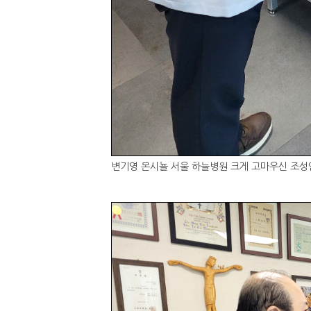
변기영 몬시뇰 서울 하늘병원 크게 고마우신 조성연 