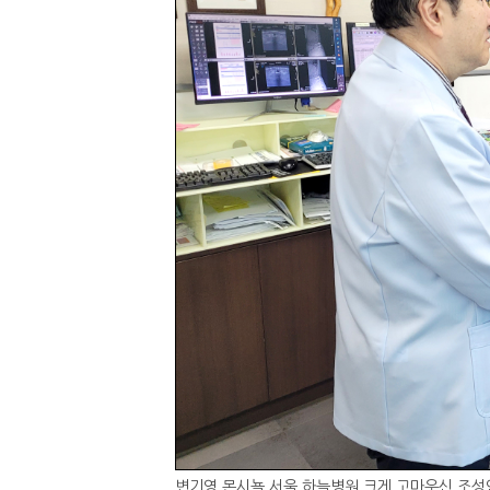
변기영 몬시뇰 서울 하늘병원 크게 고마우신 조성연 