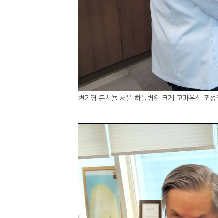
변기영 몬시뇰 서울 하늘병원 크게 고마우신 조성연 