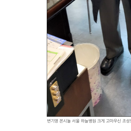
변기영 몬시뇰 서울 하늘병원 크게 고마우신 조성연 