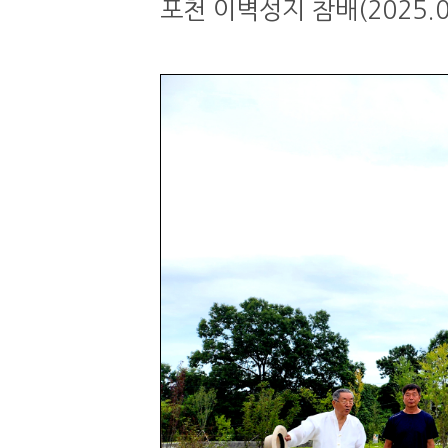
포천 이벽성지 참배(2025.08