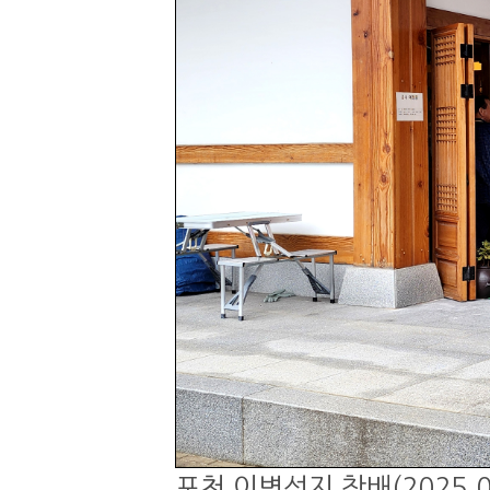
포천 이벽성지 참배(2025.08