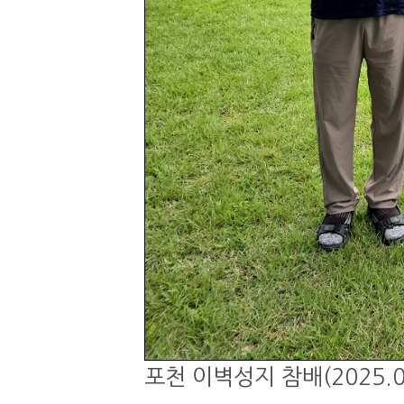
포천 이벽성지 참배(2025.08