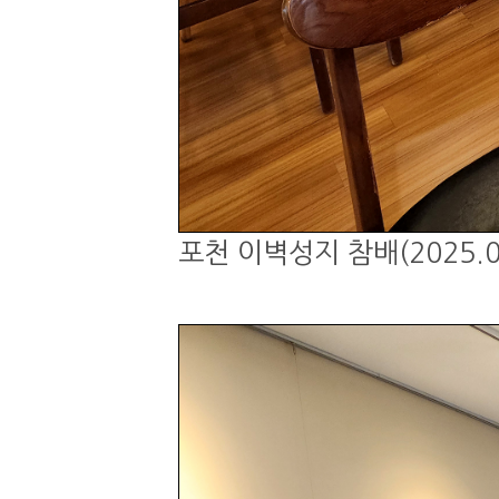
포천 이벽성지 참배(2025.08