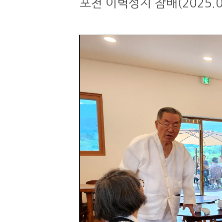
포천 이벽성지 참배(2025.08