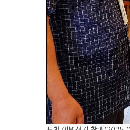
포천 이벽성지 참배(2025.08