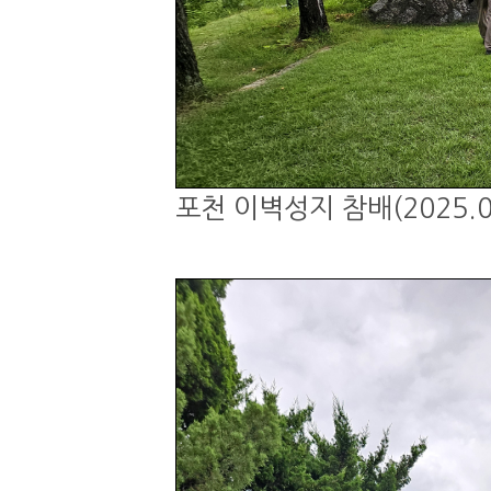
포천 이벽성지 참배(2025.08