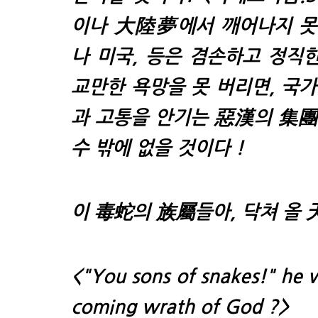
이나
大陸夢
에서 깨어나지 
나
미국, 등
은
겸손하고 정직
교만한 욕망
을 못 버리면,
국가
과 고통을 안기는
惡漢의 集團
수 밖에 없을 것이다 !
이 毒蛇의 族屬들아, 닥쳐 올 
<"You sons of snakes!" he 
coming wrath of God ?>