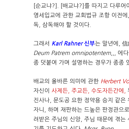
[순교냐?]. [배교냐?]를 따지고 다
영세입교에 관한 교회법규 조항 이전에,
독, 삼독해야 할 것이다.
그래서
Karl Rahner
신부
는 말년에, 
Deum Patrem omnipotentem,,,
에다
종 덧붙여 가며 설명하는 경우가 종종 
배교의 올바른 의미에 관한
Herbert Vo
자신이
사제든, 주교든, 수도자든간에,
진사나, 문도공 요한 정약용 승지 같은 
자니, 하며 재판하는 드높은 판정관으로
려받은 주님의 신앙, 주님 때문에 겪는
기를 기도하고 싶다.
Msgr. Byon