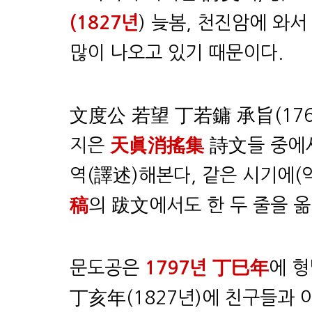
(
1827년
) 늦봄
, 천진암에 와서
많이 나오고 있기 때문이다.
文度公 若望 丁若鏞 承旨(176
지은
天眞消搖集
詩文들 중에서
역(譯述)해본다, 같은 시기에(약
稿
의 跋文에서도 한 두 줄을 옮
문도공은
1797년 丁巳年
에 형
丁亥年(1827년)에 친구들과