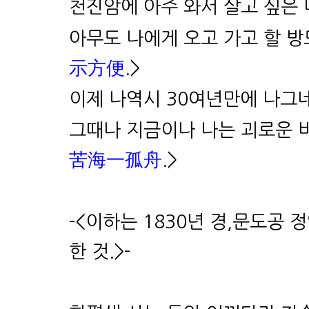
천진암에 아주 와서 살고 싶은 
아무도 나에게 오고 가고 할 방
示方便
.>
이제 나역시 30여년만에 나그네
그때나 지금이나 나는 괴로운 
苦海一孤舟
.
>
-<
이하는
1830년 경,문도공 
한 것
.>-