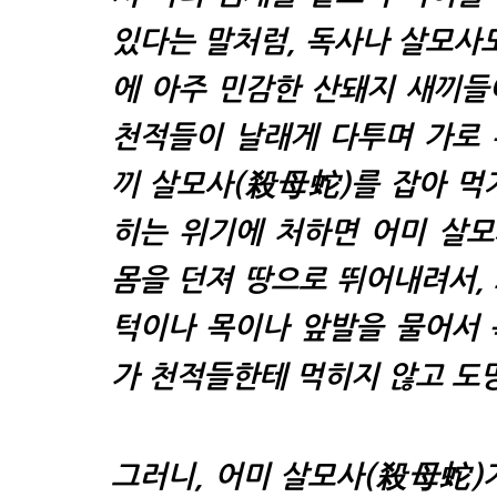
있다는 말처럼, 독사나 살모사도
에 아주 민감한 산돼지 새끼들이
천적들이 날래게 다투며 가로 
끼 살모사(
殺母蛇
)
를 잡아 먹
히는 위기에 처하면 어미 살모
몸을 던져 땅으로 뛰어내려서,
턱이나 목이나 앞발을 물어서 
가 천적들한테 먹히지 않고 도망
그러니,
어미 살모사(
殺母蛇
)