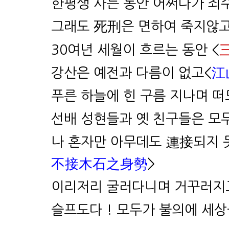
한평생 사는 동안 어쩌다가 죄
그래도 死刑은 면하여 죽지않고
30여년 세월이 흐르는 동안
<
강산은 예전과 다름이 없고
<
江
푸른 하늘에 힌 구름 지나며 
선배 성현들과 옛 친구들은
모두
나 혼자만 아무데도 連接되지 
不接木石之身勢
>
이리저리 굴러다니며 거꾸러지
슬프도다 ! 모두가 불의에 세상