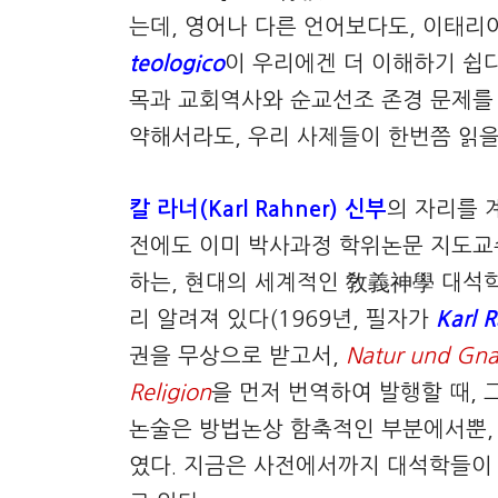
는데, 영어나 다른 언어보다도, 이태리
teologico
이 우리에겐 더 이해하기 쉽
목과 교회역사와 순교선조 존경 문제를 당
약해서라도, 우리 사제들이 한번쯤 읽을
칼 라너(Karl Rahne
r
) 신부
의 자리를 
전에도 이미 박사과정 학위논문 지도교
하는, 현대의 세계적인 敎義神學 대석
리 알려져 있다(1969년, 필자가
Karl 
권을 무상으로 받고서,
Natur und Gn
Religion
을 먼저 번역하여 발행할 때, 
논술은 방법논상 함축적인 부분에서뿐,
였다. 지금은 사전에서까지 대석학들이