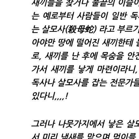
새끼들을 찾거나 풀끝의 이슬이
는 예로부터 사람들이 일반 독
는
살모사(
殺母蛇
)
라고 부르기
아야만 땅에 떨어진 새끼한테 
로, 새끼를 난 후에 목숨을 안
가서 새끼를 낳게 마련이라니
독사나 살모사를 잡는 전문가
있다니,,,,!
그러나 나뭇가지에서 낳은 살모
서 미리 냄새를 맡으며 먹이를 