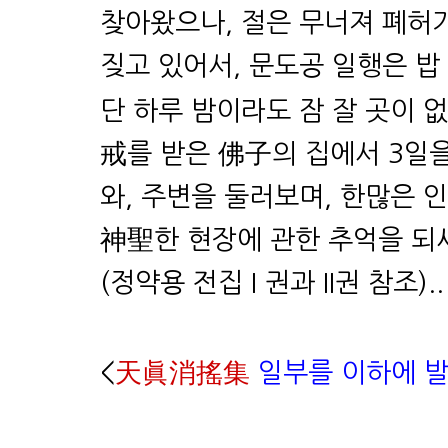
찾아왔으나, 절은 무너져 폐허가
짖고 있어서, 문도공 일행은 밥
단 하루 밤이라도 잠 잘 곳이 
戒를 받은 佛子의 집에서 3일을
와, 주변을 둘러보며, 한많은
神聖한 현장에 관한 추억을 되
(정약용 전집 I 권과 II권 참조)..
<
天眞消搖集
일부를 이하에 발