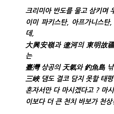
크리미아 반도를 물고 삼키며 
이미
파키스탄, 아프가니스탄,
데,
大興安嶺
과
遼河
의 東明故
는
臺灣
상공의 天氣와
釣魚島
낚
三峽
댐도 결코 담지 못할 태평
혼자서만 다 마시겠다고 ? 마
이보다 더 큰 천치 바보가 천상