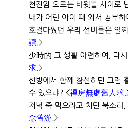
천진암 오르는 바윗돌 사이로 난
내가 어린 아이 때 와서 공부하
호걸다웠던 우리 선비들은 일찌
讀
.>
少時的 그 생활 아련하여, 다시
求
.>
선방에서 함께 참선하던 그런 
수 있으랴? <
禪房無處舊人求
.
저녁 죽 먹으라고 치던 북소리,
念舊游
.>