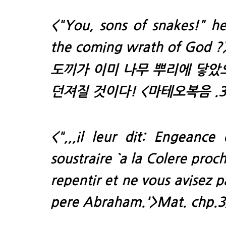
<"You, sons of snakes!" h
the coming wrath of God ?
도끼가 이미 나무 뿌리에 닿았으
던져질 것이다!
<마테오복음 .3
<",,,il leur dit: Engeanc
soustraire `a la Colere proc
repentir et ne vous avisez 
pere Abraham.'>
Mat. chp.3