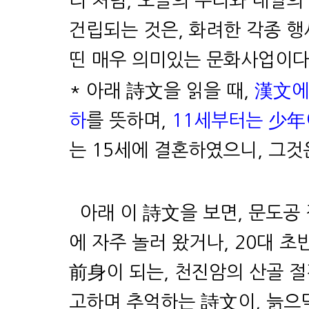
리
처럼, 오늘의 우리와 내일
건립되는 것은, 화려한 각종 
띤 매우 의미있는 문화사업이다
* 아래 詩文을 읽을 때,
漢文에
하
를 뜻하며,
11세부터는 少
는 15세에 결혼하였으니, 그것
아래 이 詩文을 보면, 문도공
에 자주 놀러 왔거나
, 20대 
前身이 되는, 천진암의 산골 절
고하며 추억하는 詩文이, 늙으막