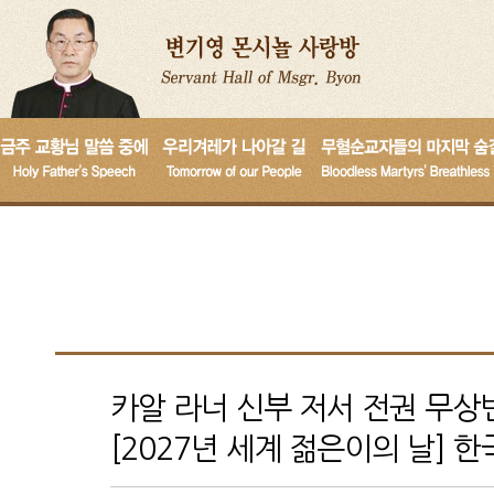
카알 라너 신부 저서 전권 무상번
[2027년 세계 젊은이의 날] 한