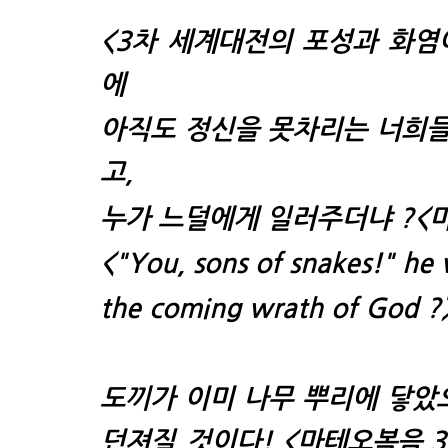
<
3차 세계대전
의 포성과 화염
에
아직도 정신을 못차리는 너희들,
고,
누가 느덜에게 일러주더냐 ?
<
<"
You, sons of snakes!"
he 
the coming wrath of God ?
도끼가 이미 나무 뿌리에 닿았으
던져질 것이다!
<마테오복음.3