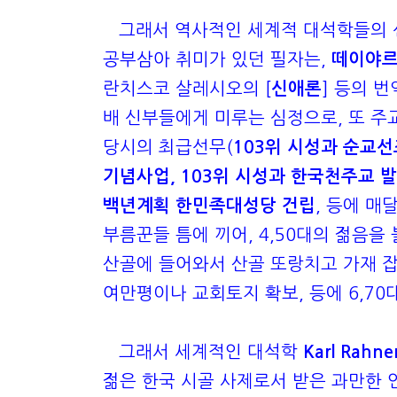
그래서 역사적인 세계적 대석학들의 신
공부삼아 취미가 있던 필자는,
떼이야르
란치스코 살레시오의 [
신애론
] 등의 
배 신부들에게 미루는 심정으로, 또 주
당시의 최급선무(
103위 시성과 순교선
기념사업, 103위 시성과 한국천주교 발
백년계획 한민족대성당 건립
, 등에 매
부름꾼들 틈에 끼어, 4,50대의 젊음을
산골에 들어와서 산골 또랑치고 가재 잡으
여만평이나 교회토지 확보, 등에 6,70
그래서 세계적인 대석학
Karl Rahn
젊은 한국 시골 사제로서 받은 과만한