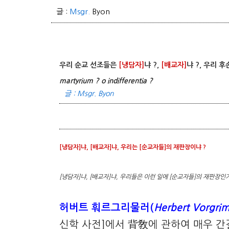
글 :
Msgr.
Byon
우리 순교 선조들은
[냉담자]
냐 ?,
[배교자]
냐 ?, 우리 
martyrium ? o indifferentia ?
글 :
Msgr.
Byon
[냉담자]냐, [배교자]냐, 우리는 [순교자들]의 재판장이냐 ?
[냉담자]냐, [배교자]냐, 우리들은 이런 일에 [순교자들]의 재판장인가 ? -apos
허버트 훠르그리물러(
Herbert Vorgrim
신학 사전]에서 背敎에 관하여 매우 