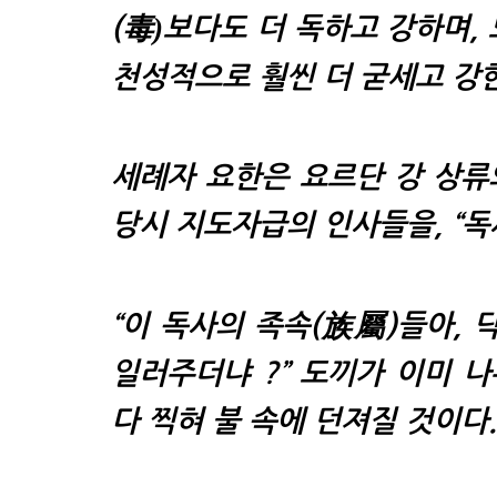
毒)
(
보다도 더 독하고 강하며,
천성적으로 훨씬 더 굳세고 강한
세례자 요한은 요르단 강 상류
당시 지도자급의 인사들을
,
“독
“이 독사의 족속(族屬)들아, 
일러주더냐 ?” 도끼가 이미 나
다 찍혀 불 속에 던져질 것이다.