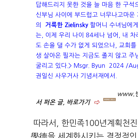
답해드리지 못한 것을 늘 마음 한 구석
신부님 사이에 부드럽고 너무나고마운
의
거룩한 Zielinsky
할머니 수녀님에게
는,
이제 우리 나이 84세나 넘어, 내 
도 손을 댈 수가 없게 되었으나, 교회를
생 살아온 필자는 지금도 졸지 않고 주
굴리고 있다.>
Msgr. Byun 2024
/Au
권일신 사우거사 기념서재에서.
www.
서 퍼온 글, 바로가기
⇨
따라서, 한민족100년계획천진
學德을 세계화시키는 결정적인 