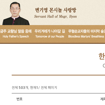
한
전체
503
개, 현재
1
/ 전체
페이지
번호
제