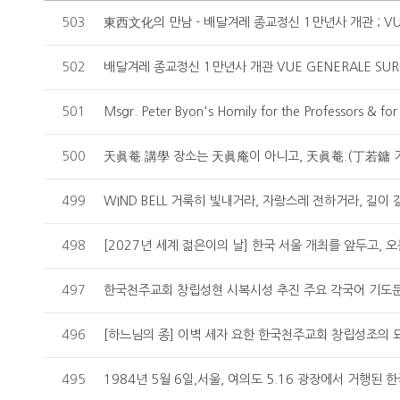
503
502
501
500
499
498
497
한국천주교회 창립성현 시복시성 추진 주요 각국어 기도문 <1
496
495