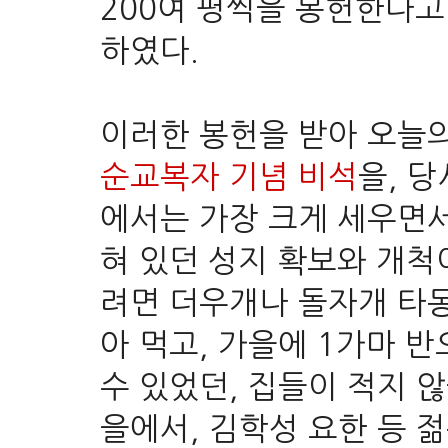
200여 평씩을 봉헌한다
하였다.
이러한 봉헌을 받아 오늘의
순교복자 기념 비석
을, 
에서는 가장 크게
세우면서
혀 있던 성지 확보와 개척
려면 더우개나 돌자개 타동
아 먹고, 가을에 1가마 반
수 있었던, 집들이 적지 
을에서, 김학성 요한 등 