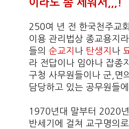
이라도 좀 세워서,,,!
250여 년 전 한국천주교
이용 관리법상 종교용지라
들의
순교지
나
탄생지
나
라 전답이나 임야나 잡종지
구청 사무원들이나 군,면
담당하고 있는 공무원들에
1970년대 말부터 202
반세기에 걸쳐 교구명의로 