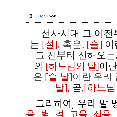
글 :
Msgr.
Byon
선사시대 그 이전
는
[설].
혹은,
[슬]
이
그 전부터
전해오는
의
[하느님의 날]
이
란
은
[슬 날]
이란 우리
[하느님
날],
곧,
그리하여, 우리 말 
울, 별, 절, 고을, 쇠울,