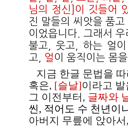
님의 정신]이 깃들어 
진 말들의 씨앗을 품고
이었읍니다.
그래서 우
불고, 웃고, 하는 얼
고,
얼
이 움직이는 몸을
지금 한글 문법을 따라
혹은,
[슬날]
이라고 
그
이전부터,
글짜와 
씬, 적어도 수 천년이
아버지 무릎에 앉아서,