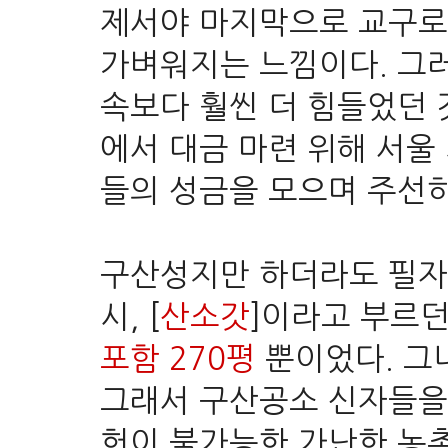
제서야
마지막으로 교구로
가벼워지는 느낌이다.
그러
속보다 훨씬 더 힘들었던 
에서 대금 마련 위해 서
들의 성금을 모으며 주선
구산성지만 하더라도 필자
시, [
산소갓
]이라고 부르
포함 270평
뿐이었다. 그
그래서 구산공소 신자들을 
헌이 불가능한 가난한 농