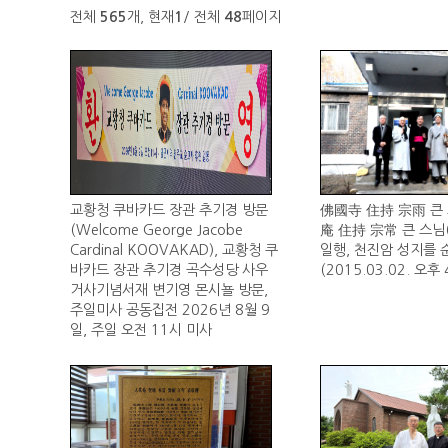
전체
565
개, 현재
1
/ 전체
48
페이지
교황청 쿠바카드 장관 추기경 방문
佛國寺 住持 宗雨 큰
(Welcome George Jacobe
庵 住持 宗常 큰 스님
Cardinal KOOVAKAD), 교황청 쿠
일행, 천진암 성지를 
바카드 장관 추기경 곡수성당 사우
(2015.03.02. 오후 
거사기념서재 변기영 몬시뇰 방문,
주일미사 공동집전 2026년 8월 9
일, 주일 오전 11시 미사