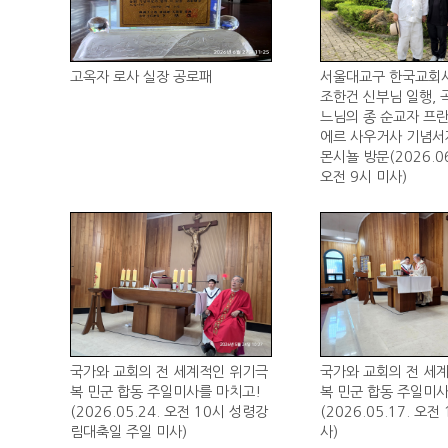
고옥자 로사 실장 공로패
서울대교구 한국교회
조한건 신부님 일행, 
느님의 종 순교자 프
에르 사우거사 기념서
몬시뇰 방문(2026.06
오전 9시 미사)
국가와 교회의 전 세계적인 위기극
국가와 교회의 전 세
복 민군 합동 주일미사를 마치고!
복 민군 합동 주일미사
(2026.05.24. 오전 10시 성령강
(2026.05.17. 오전
림대축일 주일 미사)
사)