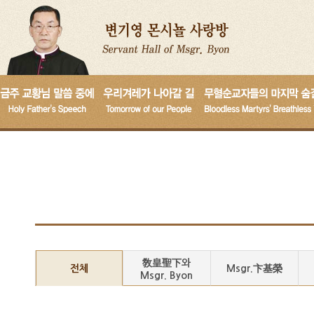
敎皇聖下와
전체
Msgr.卞基榮
Msgr. Byon